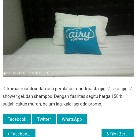
Di kamar mandi sudah ada peralatan mandi pasta gigi 2, sikat gigi 2,
shower gel, dan shampoo. Dengan fasilitas segitu harga 150rb
sudah cukup murah, belum lagi kalo lagi ada promo.
Facebook
Twitter
WhatsApp
Post
Facebook Mau Diblokir? Jangan Panik
6 Film Bertema Gangguan Psikologi Yang Recomended Banget