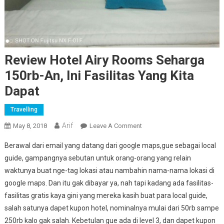
Review Hotel Airy Rooms Seharga
150rb-An, Ini Fasilitas Yang Kita
Dapat
Travelling
Arif
On
May 8, 2018
Leave A Comment
Review
Berawal dari email yang datang dari google maps,gue sebagai local
Hotel
guide, gampangnya sebutan untuk orang-orang yang relain
Airy
waktunya buat nge-tag lokasi atau nambahin nama-nama lokasi di
Rooms
google maps. Dan itu gak dibayar ya, nah tapi kadang ada fasilitas-
Seharga
150rb-
fasilitas gratis kaya gini yang mereka kasih buat para local guide,
An,
salah satunya dapet kupon hotel, nominalnya mulai dari 50rb sampe
Ini
250rb kalo gak salah. Kebetulan gue ada di level 3, dan dapet kupon