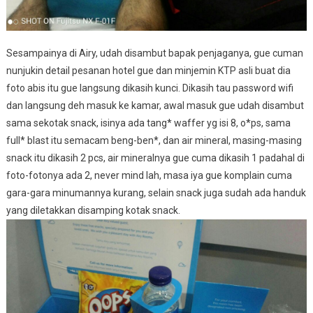
Sesampainya di Airy, udah disambut bapak penjaganya, gue cuman
nunjukin detail pesanan hotel gue dan minjemin KTP asli buat dia
foto abis itu gue langsung dikasih kunci. Dikasih tau password wifi
dan langsung deh masuk ke kamar, awal masuk gue udah disambut
sama sekotak snack, isinya ada tang* waffer yg isi 8, o*ps, sama
full* blast itu semacam beng-ben*, dan air mineral, masing-masing
snack itu dikasih 2 pcs, air mineralnya gue cuma dikasih 1 padahal di
foto-fotonya ada 2, never mind lah, masa iya gue komplain cuma
gara-gara minumannya kurang, selain snack juga sudah ada handuk
yang diletakkan disamping kotak snack.