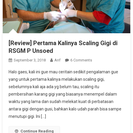
[Review] Pertama Kalinya Scaling Gigi di
RSGM P Unsoed
On
September 3, 2018
Arif
6 Comments
[Review]
Halo gaes, kali ini gue mau ceritain sedikit pengalaman gue
Pertama
yang untuk pertama kalinya melakukan scaling gigi,
Kalinya
sebelumnya kali aja ada yg belum tau, scaling itu
Scaling
pembersihan karang gigi yang biasanya menempel dalam
Gigi
Di
waktu yang lama dan sudah melekat kuat di perbatasan
RSGM
antara gigi dengan gusi, bahkan kalo udah parah bisa sampe
P
menutupi gigi. Ini […]
Unsoed
Continue Reading