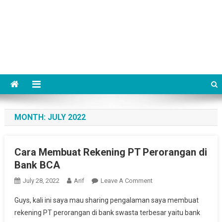
MONTH:
JULY 2022
Cara Membuat Rekening PT Perorangan di
Bank BCA
On
July 28, 2022
Arif
Leave A Comment
Cara
Guys, kali ini saya mau sharing pengalaman saya membuat
Membuat
rekening PT perorangan di bank swasta terbesar yaitu bank
Rekening