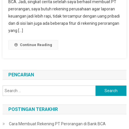
BCA. Jadi, singkat cerita setelah saya berhasil membuat PT
PT
perorangan, saya butuh rekening perusahaan agar laporan
Perorangan
Di
keuangan jadi lebih rapi, tidak tercampur dengan uang pribadi
Bank
dan di sisi lain juga ada beberapa fitur di rekening perorangan
BCA
yang […]
Continue Reading
PENCARIAN
Search
for:
POSTINGAN TERAKHIR
Cara Membuat Rekening PT Perorangan di Bank BCA