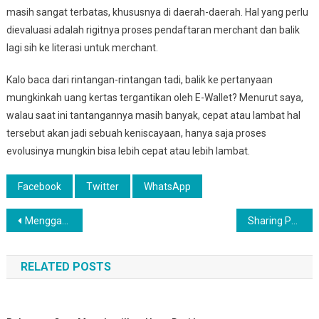
masih sangat terbatas, khususnya di daerah-daerah. Hal yang perlu
dievaluasi adalah rigitnya proses pendaftaran merchant dan balik
lagi sih ke literasi untuk merchant.
Kalo baca dari rintangan-rintangan tadi, balik ke pertanyaan
mungkinkah uang kertas tergantikan oleh E-Wallet? Menurut saya,
walau saat ini tantangannya masih banyak, cepat atau lambat hal
tersebut akan jadi sebuah keniscayaan, hanya saja proses
evolusinya mungkin bisa lebih cepat atau lebih lambat.
Facebook
Twitter
WhatsApp
Post
Menggapai Puncak Gunung Slamet Part 2
Sharing Pengalaman Migrasi BNI & BRI Syariah ke Bank Syariah Indonesia BSI
navigation
RELATED POSTS